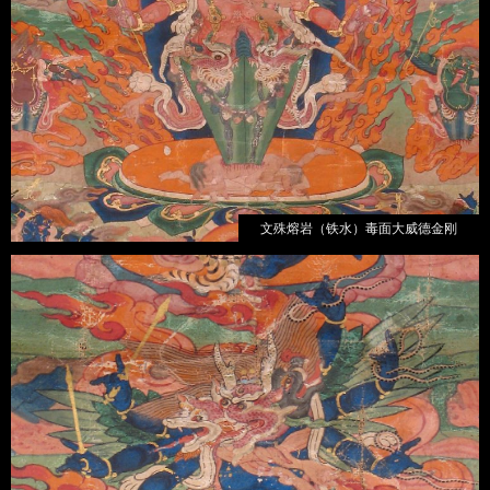
文殊熔岩（铁水）毒面大威德金刚