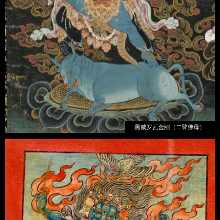
黑威罗瓦金刚（二臂佛母）