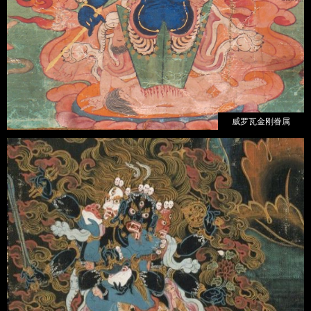
威罗瓦金刚眷属