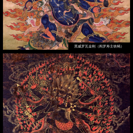
黑威罗瓦金刚（阎罗寿主铁蝎）