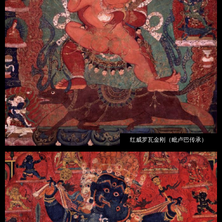
红威罗瓦金刚（毗卢巴传承）