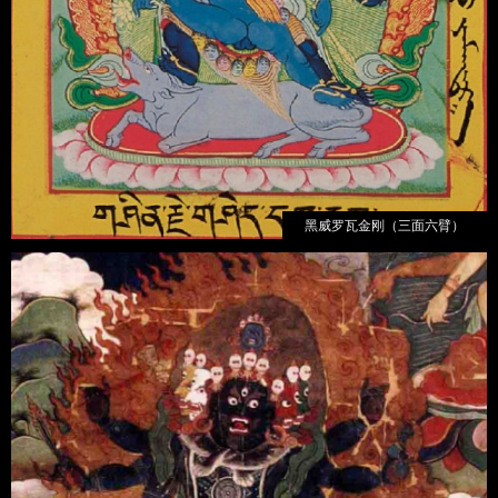
黑威罗瓦金刚（三面六臂）