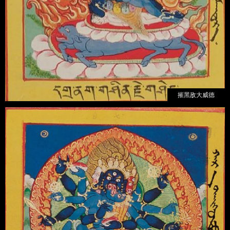
摧黑敌大威德