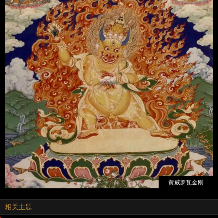
黄威罗瓦金刚
相关主题