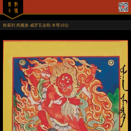
检索到 阎魔敌-威罗瓦金刚 本尊16位