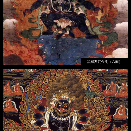
黑威罗瓦金刚（六面）