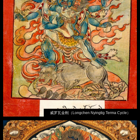
威罗瓦金刚（Longchen Nyingtig Terma Cycle）