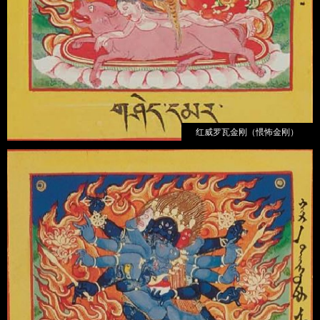
红威罗瓦金刚（愄怖金刚）