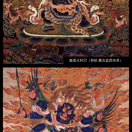
极遮火利刃（努钦.桑吉益西传承）