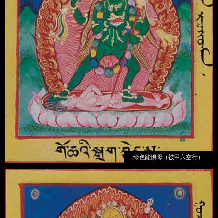
绿色能惧母（被甲六空行）