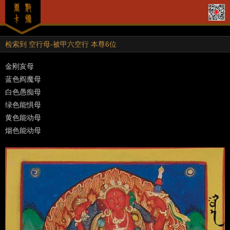
检索到 空行母-被甲六空行 本尊6位
金刚亥母
蓝色阎魔母
白色愚痴母
绿色能惧母
黄色能动母
烟色能动母