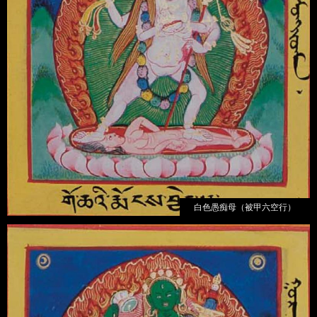
白色愚痴母（被甲六空行）