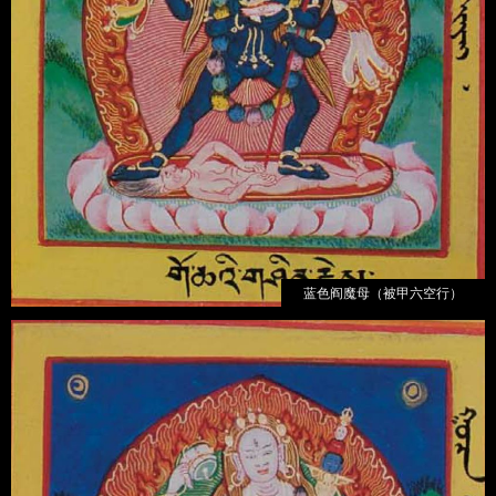
蓝色阎魔母（被甲六空行）