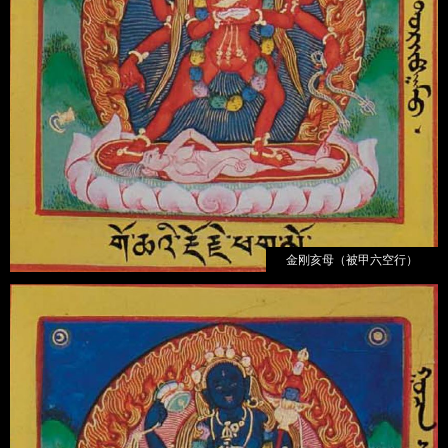
金刚亥母（被甲六空行）