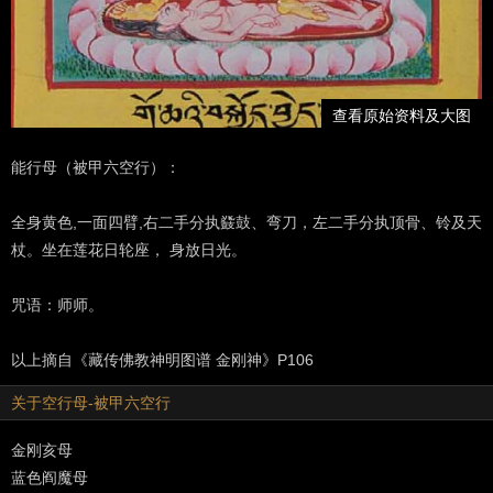
查看原始资料及大图
能行母（被甲六空行）：
全身黄色,一面四臂,右二手分执鼗鼓、弯刀，左二手分执顶骨、铃及天
杖。坐在莲花日轮座， 身放日光。
咒语：师师。
以上摘自《藏传佛教神明图谱 金刚神》P106
关于空行母-被甲六空行
金刚亥母
蓝色阎魔母