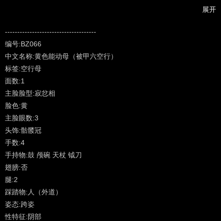
白色愚痴母
展开
绿色能惧母
黄色能动母
-------------------------------------
烟色能动母
编号:BZ066
中文名称:黄色能动母（被甲六空行）
标签:空行母
面数:1
主脸脸型:寂忿相
脸色:黄
主脸眼数:3
头饰:骷髅冠
手数:4
手持物:鼓 颅碗 天杖 钺刀
翅膀:否
腿:2
踩踏物:人（外道）
姿态:跨姿
性特征:阴部