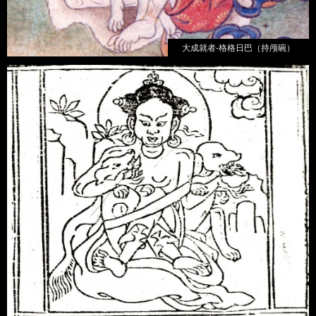
大成就者-格格日巴（持颅碗）