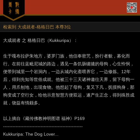
检索到 大成就者-格格日巴 本尊3位
大成就者 之 格格日巴（Kukkuripa）：
生于嘎布拉萨朱地方，婆罗门族，他信奉密咒，扮行者貌，募化而
行。在前往蓝毗尼城的路边，遇见一条饥肠辘辘的母狗，心生怜悯，
便带到城里一个岩洞内，一边从城内化斋喂养它，一边修炼。12年
后，得到先知等世俗成就。他被三十三天诸神邀往天界，留下母狗一
人，用爪刨地，出现食物。他想起了母狗，复又下凡，抚摸狗身，那
狗变成了空行女，给他示意智慧方便双运，遂产生正念，得到殊胜成
就，饶益有情颇多。
以上摘自《藏传佛教神明图谱 福神》P169
---------------------------------------------------
Kukkuripa: The Dog Lover...