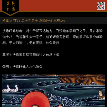
检索到 莲师-二十五弟子-沃瞻旺修 本尊1位
沃瞻旺修尊者，诞生于沃玉达地方，乃沃瞻华季炯乃之子。显在家瑜
伽士相，为莲花生大士意子。精通诸密咒教理，现前获证殊胜成就验
相。于大河流中，无有畏惧，如鱼跃行。
尊者为沃瞻派忿怒莲师修法之传承上师。
颂曰：沃瞻旺修入水似游鱼