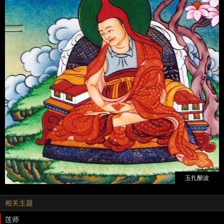
玉扎酿波
相关主题
莲师