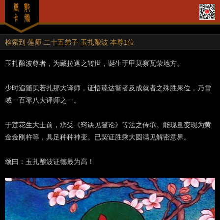
检索到 莲师-二十五弟子-玉扎酿波 本尊1位
玉扎酿波尊者，为藏拉遮之转世，诞生于甲莫察瓦荣地方。
少时追随贝若扎那大译师，证悟臻达智者及成就者之殊胜果位，乃雪
域一百零八大译师之一。
于莲花生大士前，承受《窍诀见鬘论》等法之传承。能现量变现为黄
金金刚杵等，具足种种神变。已契证胜乘大圆满见解密意界。
颂曰：玉扎酿波证德最为高！