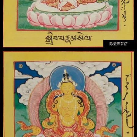
除盖障菩萨