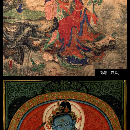
弥勒（汉风）