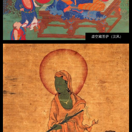
虚空藏菩萨（汉风）