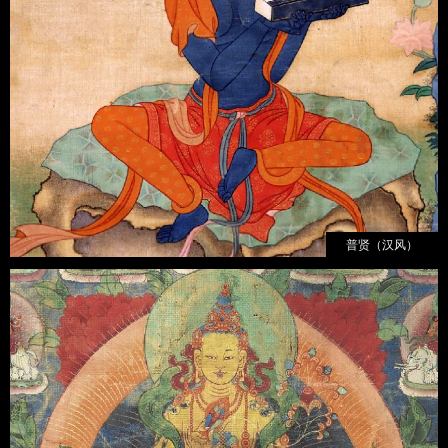
普贤（汉风）