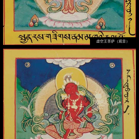
虚空王菩萨（观音）