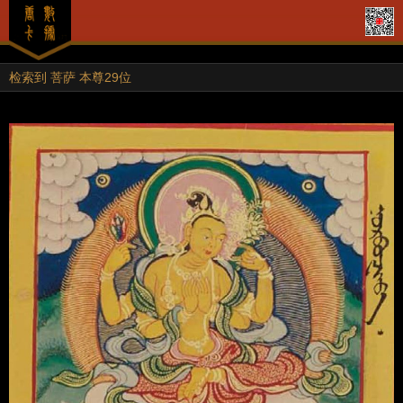
检索到 菩萨 本尊29位