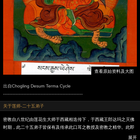
查看原始资料及大图
出自Chogling Desum Terma Cycle
---------------------------------------------------
关于莲师-二十五弟子
密教自八世纪由莲花生大师于西藏相迭传下，于西藏王郎达玛之灭佛
时期，此二十五弟子皆保有及传承此口耳之教授及密教之精华。此即
为第一代之宁玛瑜伽者继而相续无断传承，历经十二世纪以迄于今。
展开