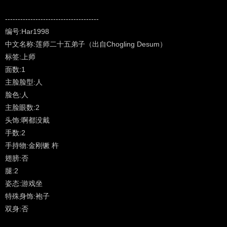
二十五弟子均各将莲师各部教法圆满，各得证量…（以上摘自“龘
藏”）
-------------------------------------
1、努•桑吉益西
编号:Har1998
2、甲瓦确扬尊者
中文名称:莲师二十五弟子（出自Chogling Desum）
3、南卡酿波尊者
标签:上师
4、涅大译师智童尊者
面数:1
5、空行主尊益西措嘉佛母
主脸脸型:人
6、华吉益西尊者
脸色:人
7、郎•华吉桑盖尊者
主脸眼数:2
8、贝若扎那尊者
头饰:啊都没戴
9、玉扎酿波尊者
手数:2
10、多杰登炯尊者
手持物:金刚镢 杵
11、益西扬尊者
翅膀:否
12、索波拉华尊者
腿:2
13、纳朗益西尊者
姿态:游戏坐
14、卡青•华吉旺修尊者
特殊身饰:袍子
15、丹玛•翟芒尊者
双身:否
16、嘎瓦•华札尊者