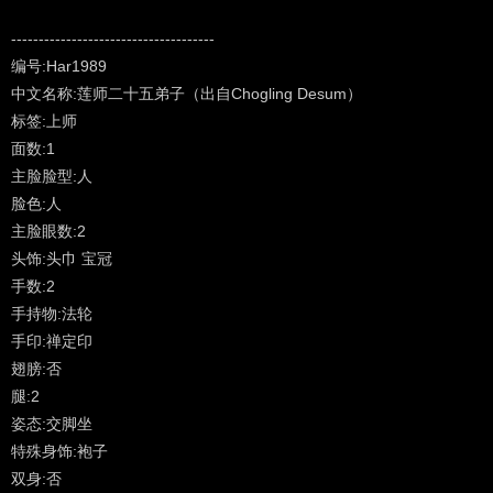
二十五弟子均各将莲师各部教法圆满，各得证量…（以上摘自“龘
藏”）
-------------------------------------
1、努•桑吉益西
编号:Har1989
2、甲瓦确扬尊者
中文名称:莲师二十五弟子（出自Chogling Desum）
3、南卡酿波尊者
标签:上师
4、涅大译师智童尊者
面数:1
5、空行主尊益西措嘉佛母
主脸脸型:人
6、华吉益西尊者
脸色:人
7、郎•华吉桑盖尊者
主脸眼数:2
8、贝若扎那尊者
头饰:头巾 宝冠
9、玉扎酿波尊者
手数:2
10、多杰登炯尊者
手持物:法轮
11、益西扬尊者
手印:禅定印
12、索波拉华尊者
翅膀:否
13、纳朗益西尊者
腿:2
14、卡青•华吉旺修尊者
姿态:交脚坐
15、丹玛•翟芒尊者
特殊身饰:袍子
16、嘎瓦•华札尊者
双身:否