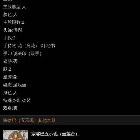
更多来自喜马拉雅网站的学术资料...
主脸脸型:人
---------------------------------------------------
脸色:人
主脸眼数:2
头饰:僧帽
手数:2
手持物:花（肩花） 剑 经书
手印:说法印（双手）
翅膀:否
腿:2
坐骑:象
姿态:游戏坐
身色:人
特殊身饰:袈裟
双身:否
宗喀巴（五示现）其他本尊
宗喀巴五示现（坐莲台）