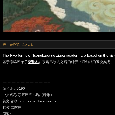
关于宗喀巴-五示现
The Five forms of Tsongkapa (je zigpa ngaden) are based on the vis
基于宗喀巴弟子
克珠杰
在宗喀巴故去之后的对于上师幻相的五次实见。
1. Tsongkapa as a Monk Riding an Elephant（上师相，骑象）
-------------------------------------
2. Seated on a throne supported by Gods & Goddesses（上师
编号:Har0190
3. Appearing as Manjushri Riding a Lion（骑狮文殊相）
中文名称:宗喀巴五示现（骑象）
4. Appearing as a Mahasiddha Riding a Lion（骑狮大成就者相）
英文名称:Tsongkapa, Five Forms
5. Appearing as a Monk with a Pandita Hat (standard form
标签:宗喀巴
面数:1