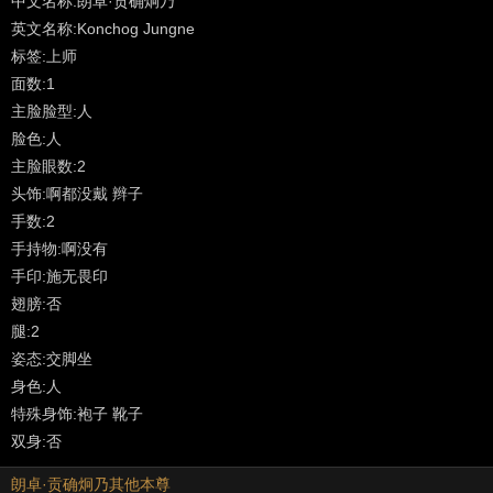
中文名称:朗卓·贡确炯乃
英文名称:Konchog Jungne
颂曰：朗卓贡确抛雷如射箭！
标签:上师
面数:1
主脸脸型:人
脸色:人
主脸眼数:2
头饰:啊都没戴 辫子
手数:2
手持物:啊没有
手印:施无畏印
翅膀:否
腿:2
姿态:交脚坐
身色:人
特殊身饰:袍子 靴子
双身:否
朗卓·贡确炯乃其他本尊