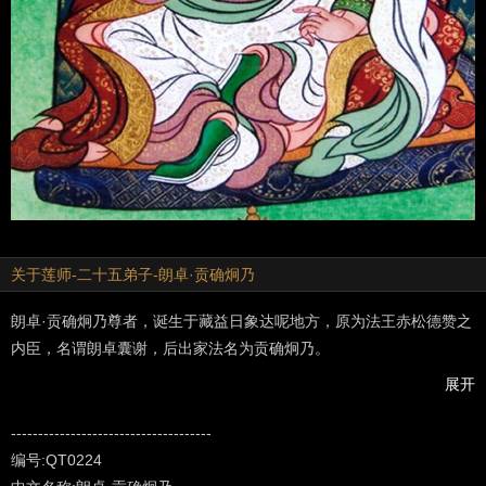
关于莲师-二十五弟子-朗卓·贡确炯乃
朗卓·贡确炯乃尊者，诞生于藏益日象达呢地方，原为法王赤松德赞之
内臣，名谓朗卓囊谢，后出家法名为贡确炯乃。
展开
尊者通达翻译，亦为大译师，从大阿阇黎莲师处求取灌顶教诫后，修
持并显现了成就验相。示现密咒者形相，仅专注意密，即能显示猛厉
-------------------------------------
大天铁霹雳如箭般放射之神变，为莲师意子中之佼佼者，乃圆满任运
编号:QT0224
如海密咒法理之大自在瑜伽士。